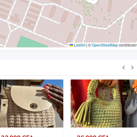
Leaflet
|
©
OpenStreetMap
contributor