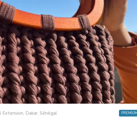
6 Extension
,
Dakar
,
Sénégal
PREMIU