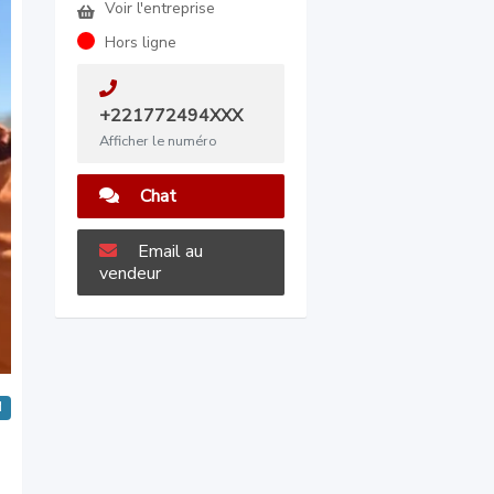
Voir l'entreprise
Hors ligne
+221772494XXX
Afficher le numéro
Chat
Email au
vendeur
M