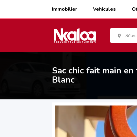
Skip
to
Immobilier
Vehicules
Of
content
Sélec
Sac chic fait main en
Blanc