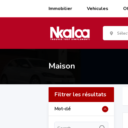
Skip
to
Immobilier
Vehicules
Of
content
Sélec
Maison
Filtrer les résultats
Mot-clé