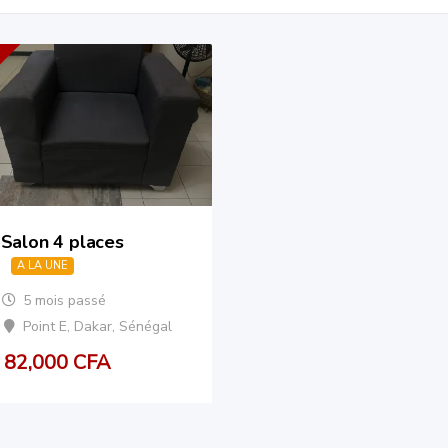
Salon 4 places
A LA UNE
5 mois passé
Point E
,
Dakar
,
Sénégal
82,000
CFA