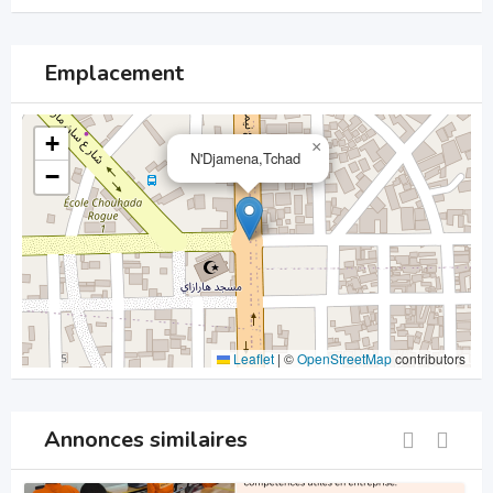
Emplacement
+
×
N'Djamena,Tchad
−
Leaflet
|
©
OpenStreetMap
contributors
Annonces similaires