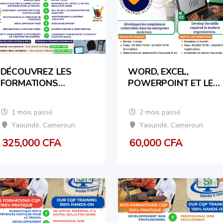
DÉCOUVREZ LES
WORD, EXCEL,
FORMATIONS
POWERPOINT ET LES
DISPONIBLES CHEZ
OUTILS NUMÉRIQUES
ASSISTANTPRO
SONT DEVENUS
1 mois passé
2 mois passé
ACADEMY !
INDISPENSABLES |
Yaoundé
,
Cameroun
Yaoundé
,
Cameroun
WORD, EXCEL,
POWERPOINT AND
325,000
CFA
60,000
CFA
DIGITAL TOOLS ARE
NOW ESSENTIAL.