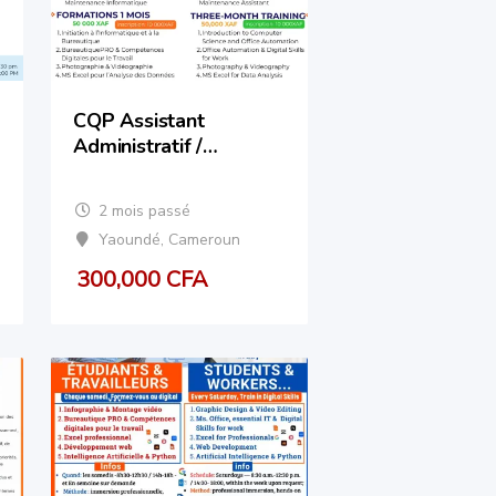
CQP Assistant
Administratif /
Administrative
Assistant CQP
2 mois passé
Yaoundé
,
Cameroun
300,000
CFA