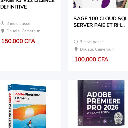
SAGE X3 V12 LICENCE
DEFINITIVE
SAGE 100 CLOUD SQL
3 mois passé
SERVER PAIE ET RH
V1 A V8 LICENCE
Douala
,
Cameroun
DEFINITIVE
150,000
CFA
3 mois passé
Douala
,
Cameroun
100,000
CFA