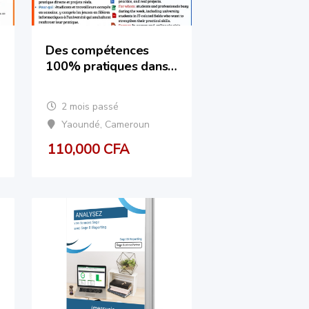
Des compétences
100% pratiques dans
les métiers du
numérique
2 mois passé
Yaoundé
,
Cameroun
110,000
CFA