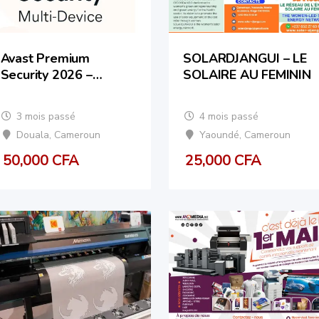
Avast Premium
SOLARDJANGUI – LE
Security 2026 –
SOLAIRE AU FEMININ
Licence définitive
3 mois passé
4 mois passé
Douala
,
Cameroun
Yaoundé
,
Cameroun
50,000
CFA
25,000
CFA