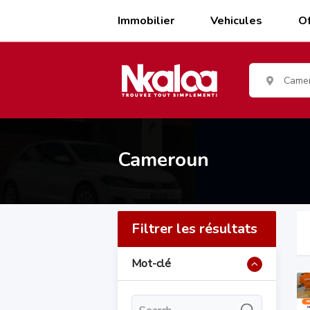
Skip
to
Immobilier
Vehicules
Of
content
Came
Cameroun
Filtrer les résultats
Mot-clé