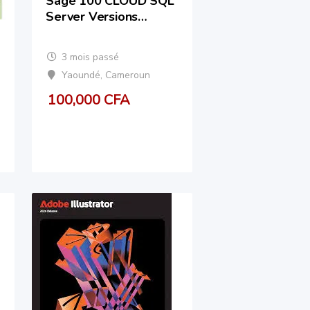
Sage 100 CLOUD SQL
Server Versions
V1…/V11/V12 –
Licence définitive
3 mois passé
Yaoundé
,
Cameroun
100,000
CFA