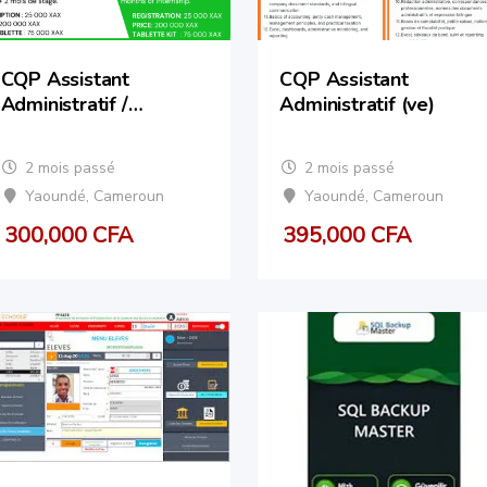
CQP Assistant
CQP Assistant
Administratif /
Administratif (ve)
Administrative
Assistant CQP
2 mois passé
2 mois passé
Yaoundé
,
Cameroun
Yaoundé
,
Cameroun
300,000
CFA
395,000
CFA